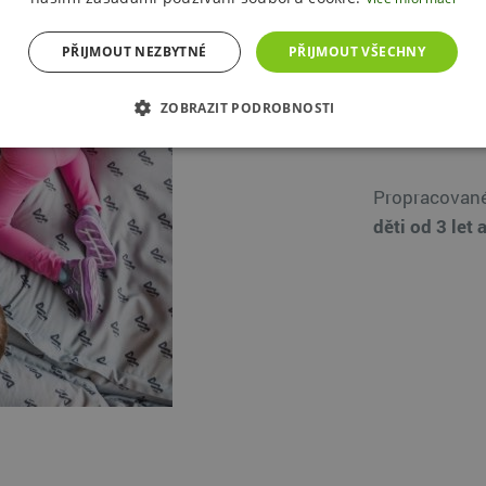
rána. Od rann
podřimování 
PŘIJMOUT NEZBYTNÉ
PŘIJMOUT VŠECHNY
k prasknutí p
vzdělávají, tv
ZOBRAZIT PODROBNOSTI
jim Dolní Mor
Propracovan
děti od 3 let 