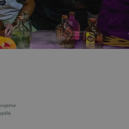
ravujeme
spělé.