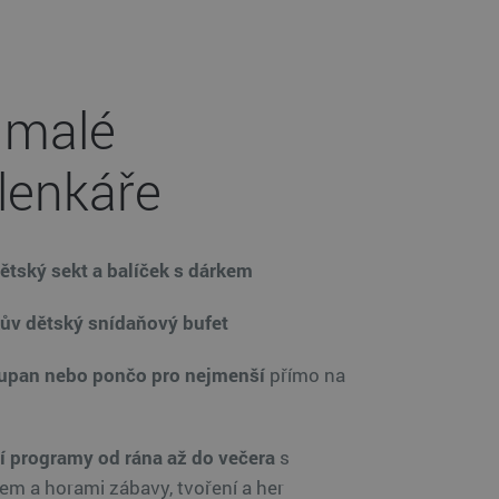
 malé
lenkáře
dětský sekt a balíček s dárkem
v dětský snídaňový bufet
župan
nebo pončo pro nejmenší
přímo na
 programy od rána až do večera
s
m a horami zábavy, tvoření a her