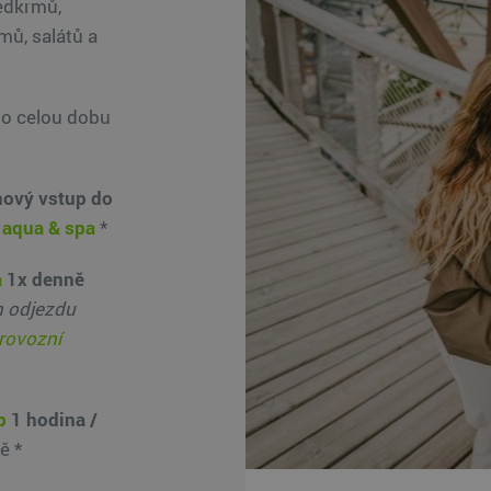
edkrmů,
mů, salátů a
o celou dobu
nový vstup do
aqua & spa
*
a
1x denně
n odjezdu
provozní
b
1 hodina /
ě *