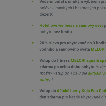
Večerní bufet s širokým výběrem
př
polévek, masitých i bezmasých pokr
dezertů
Hotellové wellness a saunový svět
p
pobytu
bez limitu
20 % sleva pro ubytované na 3 hodi
vodního a saunového světa
MELORI 
Vstup do fitness
MELORI aqua & sp
zdarma po celou dobu pobytu
(v de
možný vstup do 12:00 dle
aktuální 
doby
) *
Vstup do
dětské herny Kids Fun Clu
den zdarma
pro každé ubytované dít