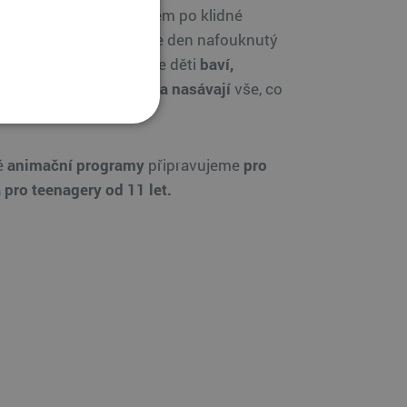
í rozcvičky
s Mamutíkem po klidné
při
pohádce do ouška
je den nafouknutý
rogramem, při kterém se děti
baví,
oří, poznávají, sportují a nasávají
vše, co
ava nabízí.
é
animační programy
připravujeme
pro
a pro teenagery od 11 let.