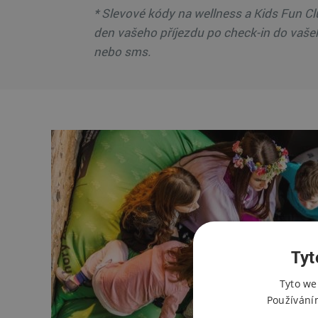
* ​Slevové kódy na wellness a Kids Fun Cl
den vašeho příjezdu po check-in do vaše
nebo sms.
Tyt
Tyto we
Používání