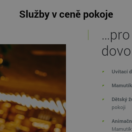
Služby v ceně pokoje
…pro
dovo
Uvítací 
Mamutíků
Dětský 
pokoji
Animační
Mamutíke