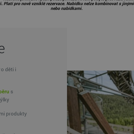
í.
Platí pro nově vzniklé rezervace. Nabídku nelze kombinovat s jinými
nebo nabídkami.
e
ro děti i
běru
s
ýlky
ími produkty