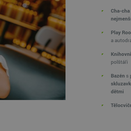
Cha-cha
nejmenší
Play Roo
a autodr
Knihovni
polštáři
Bazén
s 
skluzav
dětmi
Tělocvič