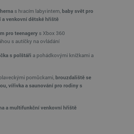
 herna
s hracím labyrintem,
baby svět pro
 a venkovní dětské hřiště
m pro teenagery
s Xbox 360
áhou s autíčky na ovládání
čka s polštáři
a pohádkovými knížkami a
plaveckými pomůckami,
brouzdaliště se
kou,
vířivka a saunování pro rodiny s
na
a multifunkční venkovní hřiště