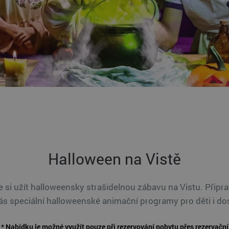
Halloween na Vistě
e si užít halloweensky strašidelnou zábavu na Vistu. Přip
ás speciální halloweenské animační programy pro děti i do
* Nabídku je možné využít pouze při rezervování pobytu přes rezervační