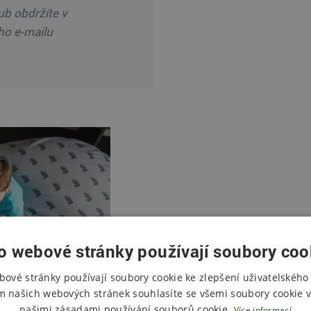
ub obdržíte v
ho e-mailu
Anim
o webové stránky používají soubory coo
bové stránky používají soubory cookie ke zlepšení uživatelského 
m našich webových stránek souhlasíte se všemi soubory cookie v
Děti u nás ma
našimi zásadami používání souborů cookie.
Více informací