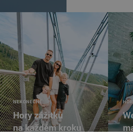
NEKONEČNÉ
HOR
Hory zážitků
We
na každém kroku
ma