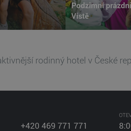
Podzimní prázdn
Vistě
aktivnější rodinný hotel v České rep
OTEV
+420 469 771 771
8:0