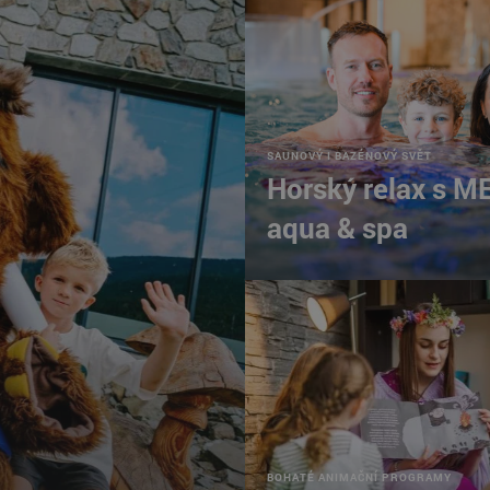
SAUNOVÝ I BAZÉNOVÝ SVĚT
Horský relax s M
aqua & spa
BOHATÉ ANIMAČNÍ PROGRAMY