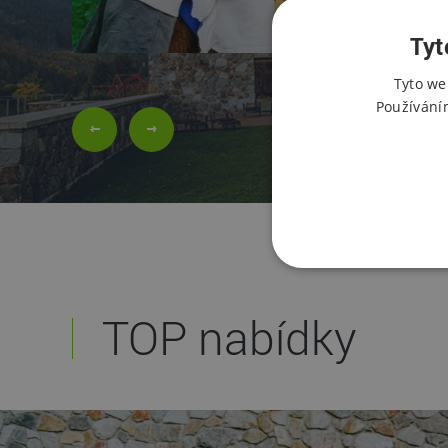
Tyt
Tyto we
Používání
TOP nabídky