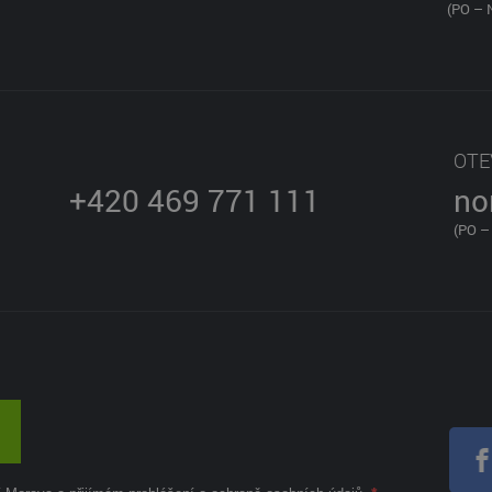
(PO – 
OTE
+420 469 771 111
no
(PO –