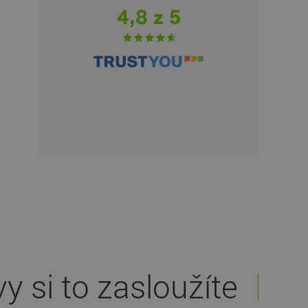
personálu, čistoty i zábavy. Děk
.vy si to zasloužíte