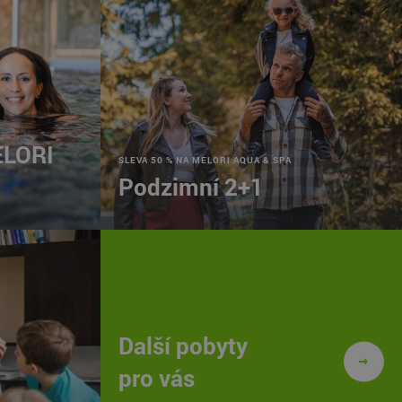
ELORI
SLEVA 50 % NA MELORI AQUA & SPA
Podzimní 2+1
Další pobyty
pro vás