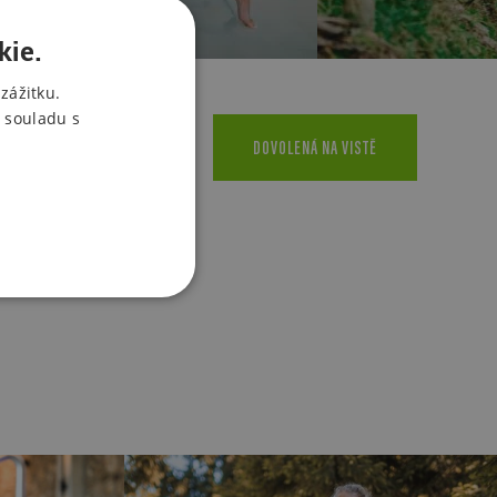
kie.
zážitku.
 souladu s
DOVOLENÁ NA VISTĚ