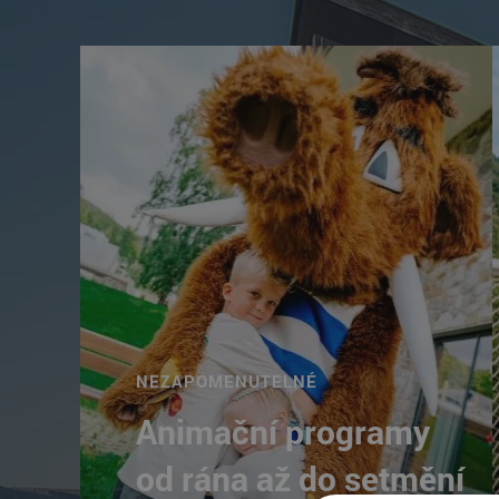
NEZAPOMENUTELNÉ
Animační programy
od rána až do setmění