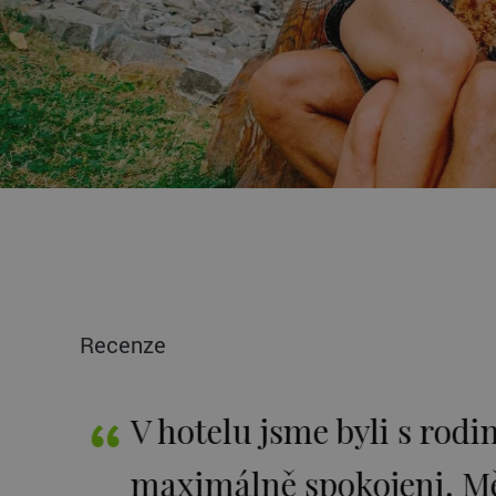
Recenze
e je
V hotelu jsme byli s rodin
byt
maximálně spokojeni. Měli