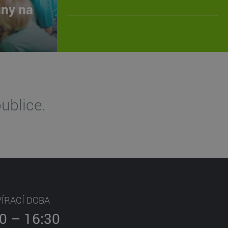
iny na
ublice.
ÍRACÍ DOBA
0 – 16:30