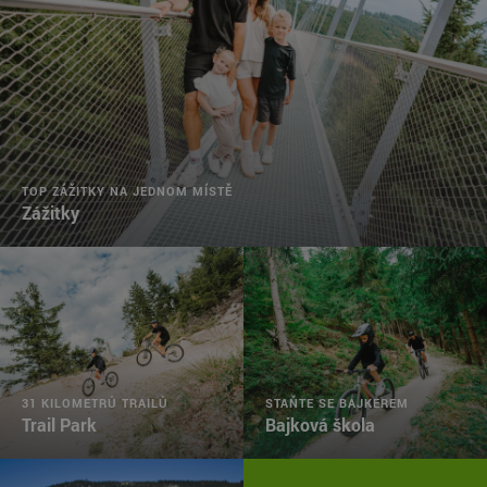
TOP ZÁŽITKY NA JEDNOM MÍSTĚ
Zážitky
31 KILOMETRŮ TRAILŮ
STAŇTE SE BAJKEREM
Trail Park
Bajková škola