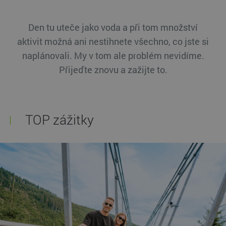
Dárkové poukazy
Resort Dolní Morava
Kontakt
Den tu uteče jako voda a při tom množství
aktivit možná ani nestihnete všechno, co jste si
+420 469 771 771
naplánovali. My v tom ale problém nevidíme.
Přijeďte znovu a zažijte to.
TOP zážitky