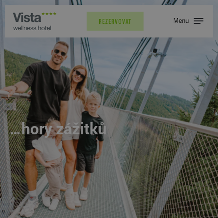
Menu
REZERVOVAT
…hory zážitků
…hory zážitků