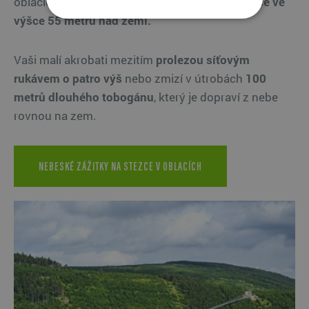
oblacích překonáte svůj strach z výšky na
kapce ve
výšce 55 metrů nad zemí.
Vaši malí akrobati mezitím
prolezou síťovým
rukávem o patro výš
nebo zmizí v útrobách
100
metrů dlouhého tobogánu
, který je dopraví z nebe
rovnou na zem.
NEBESKÉ ZÁŽITKY NA STEZCE V OBLACÍCH