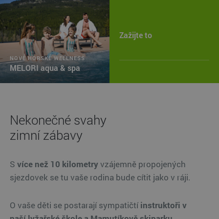
Zažijte to
NOVÉ HORSKÉ WELLNESS
MELORI aqua & spa
Nekonečné svahy
zimní zábavy
S
více než 10 kilometry
vzájemně propojených
sjezdovek se tu vaše rodina bude cítit jako v ráji.
O vaše děti se postarají sympatičtí
instruktoři v
naší lyžařské škole a Mamutíkově skiparku
.