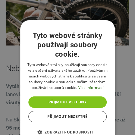
Tyto webové stránky
používají soubory
cookie.
Tyto webové stránky používají soubory cookie
Nebeské zážitky v oblacích
ke zlepšení uživatelského zážitku. Používáním
našich webových stránek souhlasíte se všemi
soubory cookie v souladu s našimi zásadami
Vytáhněte z kufru pohorky
nebo naskočte na
používání souborů cookie.
Více informací
lanovku a vyrazte do nebeských výšin
na nejdelší
visutý most na světě nebo Stezku v oblacích.
PŘIJMOUT VŠECHNY
PŘIJMOUT NEZBYTNÉ
Na Sky Bridge 721 se budete procházet
ve výšce až
95 metrů nad horským údolím
a na Stezce v
ZOBRAZIT PODROBNOSTI