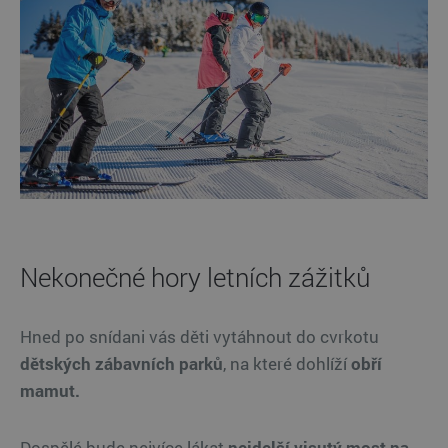
Nekonečné hory letních zážitků
Hned po snídani vás děti vytáhnout do cvrkotu
dětských zábavních parků
, na které dohlíží
obří
mamut.
Dospělé bude nejvíce lákat
nejdelší visutý most na