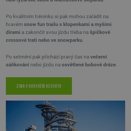
Po kvalitním tréninku si pak mohou zařádit na
hravém
snow fun trailu s klopenkami a myšími
dírami
a zakončit svou jízdu třeba na
špičkové
crossové trati nebo ve snowparku
.
Po setmění pak přichází pravý čas na
večerní
sáňkování
nebo jízdu na
osvětlené bobové dráze
.
ZIMA V HORSKÉM RESORTU