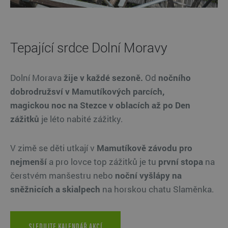
Tepající srdce Dolní Moravy
Dolní Morava
žije
v každé sezoně.
Od
nočního
dobrodružsví v Mamutíkových parcích,
magickou noc na Stezce v oblacích
až po Den
zážitků
je léto nabité zážitky.
V zimě se děti utkají v
Mamutíkově závodu pro
nejmenší
a pro lovce top zážitků je tu
první stopa
na
čerstvém manšestru
nebo
noční vyšlápy
na
sněžnicích a skialpech
na horskou chatu Slaměnka.
SLEDUJTE KALENDÁŘ AKCÍ