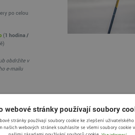
gery po celou
b
(
1 hodina /
ě)
ub obdržíte v
ho e-mailu
o webové stránky používají soubory coo
bové stránky používají soubory cookie ke zlepšení uživatelského 
m našich webových stránek souhlasíte se všemi soubory cookie v
našimi zásadami používání souborů cookie.
Více informací