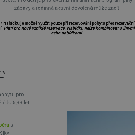
zábavy a rodinná aktivní dovolená může začít.
* Nabídku je možné využít pouze při rezervování pobytu přes rezervační
í.
Platí pro nově vzniklé rezervace. Nabídku nelze kombinovat s jinými
nebo nabídkami.
e
pobytu
pro
í do 5,99 let
běru
s
ýlky