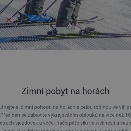
Zimní pobyt na horách
tnejte si zimní pohodu na horách s celou rodinou ve vší p
Přes den se zabavíte vykrajováním oblouků na více než 10
etrech sjezdovek a večer načerpáte sílu ve wellness a sa
světě. Pro děti je připraven zimní animační program plný