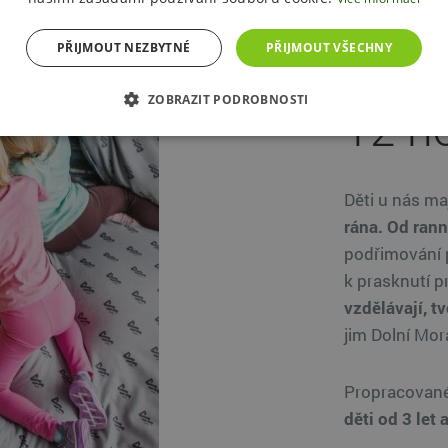
PŘIJMOUT NEZBYTNÉ
PŘIJMOUT VŠECHNY
Anim
ZOBRAZIT PODROBNOSTI
12 h
Děti u nás ma
rána. Od rann
podřimování 
k prasknutí p
vzdělávají, tv
jim Dolní Mor
Propracovan
děti od 3 let 