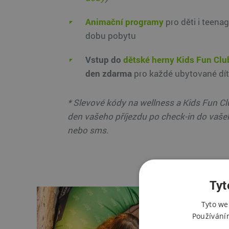
Animační
programy
pro děti i teena
dobu pobytu
Vstup do
dětské herny Kids Fun Clu
den zdarma
pro každé ubytované dít
* ​Slevové kódy na wellness a Kids Fun Cl
den vašeho příjezdu po check-in do vaše
nebo sms.
Tyt
Tyto we
Používání