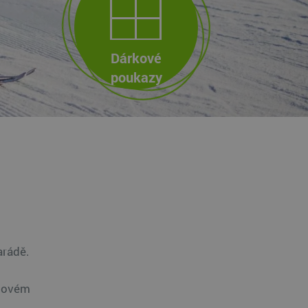
Dárkové
poukazy
arádě.
unovém