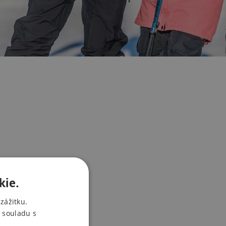
kie.
zážitku.
 souladu s