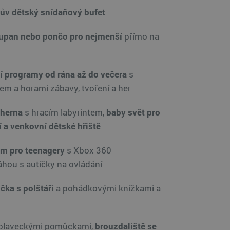
v dětský snídaňový bufet
župan
nebo pončo pro nejmenší
přímo na
 programy od rána až do večera
s
m a horami zábavy, tvoření a her
 herna
s hracím labyrintem,
baby svět pro
 a venkovní dětské hřiště
m pro teenagery
s Xbox 360
áhou s autíčky na ovládání
čka s polštáři
a pohádkovými knížkami a
plaveckými pomůckami,
brouzdaliště se