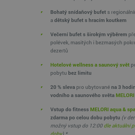
Bohatý snídaňový bufet
s regionáln
a
dětský bufet s hracím koutkem
Večerní bufet s širokým výběrem
př
polévek, masitých i bezmasých pokr
dezertů
Hotelové wellness a saunový svět
p
pobytu
bez limitu
20 % sleva
pro ubytované
na 3 hodi
vodního a saunového světa
MELORI 
Vstup do fitness
MELORI aqua & sp
zdarma po celou dobu pobytu
(v de
možný vstup do 12:00
dle aktuální 
doby
) *