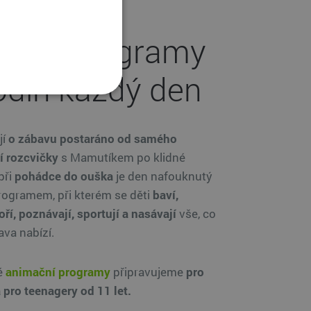
ační programy
odin každý den
jí
o zábavu postaráno od samého
í rozcvičky
s Mamutíkem po klidné
při
pohádce do ouška
je den nafouknutý
rogramem, při kterém se děti
baví,
oří, poznávají, sportují a nasávají
vše, co
ava nabízí.
é
animační programy
připravujeme
pro
a pro teenagery od 11 let.