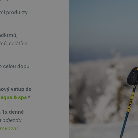
ími produkty
edkrmů,
mů, salátů a
o celou dobu
nový vstup do
aqua & spa
*
a
1x denně
n odjezdu
provozní