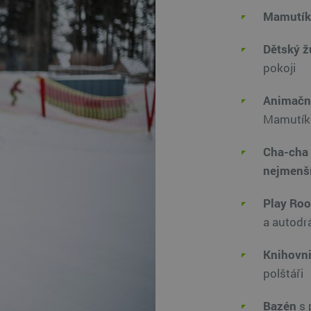
Mamutíků
Dětský 
pokoji
Animační
Mamutíke
Cha-cha
nejmenší
Play Roo
a autodr
Knihovni
polštáři
Bazén
s 