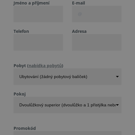
Dárkové poukazy
Jméno a příjmení
E-mail
Resort Dolní Morava
Kontakt
+420 469 771 771
Telefon
Adresa
Pobyt (
nabídka pobytů
)
Pokoj
Promokód