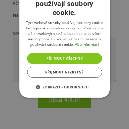
ANO
NE
používají soubory
Kč/noc
cookie.
Narozeninový balíček
ANO
NE
Tyto webové stránky používají soubory cookie
ke zlepšení uživatelského zážitku. Používáním
Speciální požadavky
našich webových stránek souhlasíte se všemi
soubory cookie v souladu s našimi zásadami
používání souborů cookie.
Více informací
PŘIJMOUT VŠECHNY
PŘIJMOUT NEZBYTNÉ
ZOBRAZIT PODROBNOSTI
ODESLAT FORMULÁŘ