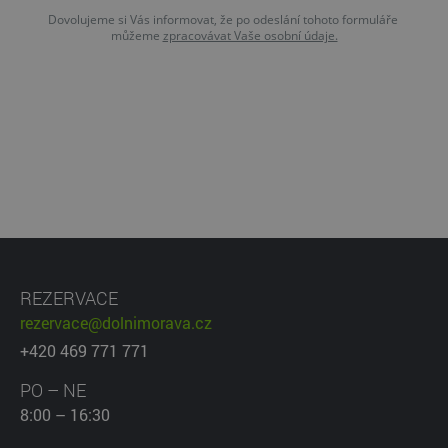
Dovolujeme si Vás informovat, že po odeslání tohoto formuláře 
můžeme 
zpracovávat Vaše osobní údaje.
REZERVACE
rezervace@dolnimorava.cz
+420 469 771 771
PO – NE
8:00 – 16:30