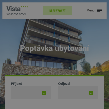
Menu
REZERVOVAT
Poptávka ubytování
Příjezd
Odjezd