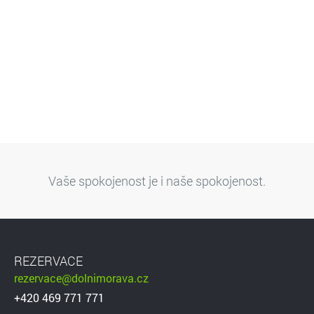
Vaše spokojenost je i naše spokojenost.
REZERVACE
rezervace@dolnimorava.cz
+420 469 771 771