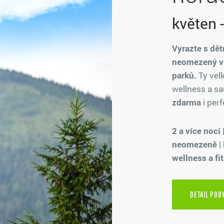
květen -
Vyrazte s dět
neomezený v
parků.
Ty vel
wellness a s
zdarma
i per
2 a více nocí
neomezeně | 
wellness a fi
DETAIL POB