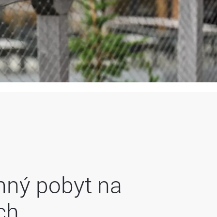
nný pobyt na
ch